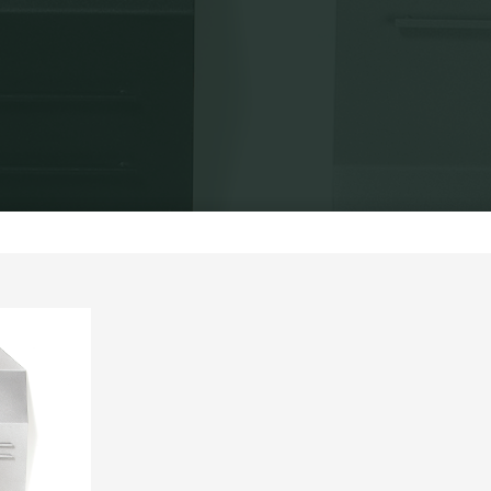
s
Exposições individuais
Discursos (in) directos 2007
Teia d