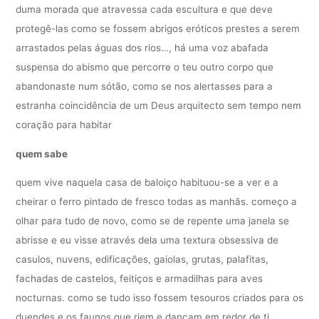
duma morada que atravessa cada escultura e que deve
protegê-las como se fossem abrigos eróticos prestes a serem
arrastados pelas águas dos rios…, há uma voz abafada
suspensa do abismo que percorre o teu outro corpo que
abandonaste num sótão, como se nos alertasses para a
estranha coincidência de um Deus arquitecto sem tempo nem
coração para habitar
quem sabe
quem vive naquela casa de baloiço habituou-se a ver e a
cheirar o ferro pintado de fresco todas as manhãs. começo a
olhar para tudo de novo, como se de repente uma janela se
abrisse e eu visse através dela uma textura obsessiva de
casulos, nuvens, edificações, gaiolas, grutas, palafitas,
fachadas de castelos, feitiços e armadilhas para aves
nocturnas. como se tudo isso fossem tesouros criados para os
duendes e os faunos que riem e dançam em redor de ti