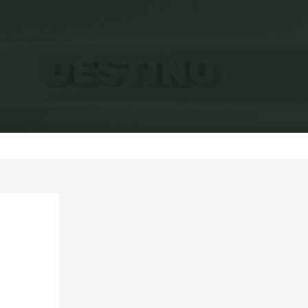
sições
Exposições individuais
Discursos (in) directos 2007
D