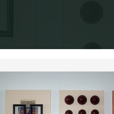
ões
Exposições individuais
Diálogos Corporais 2003
Espaços 