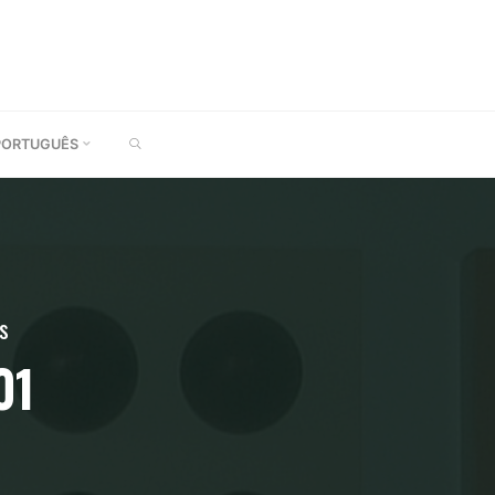
SEARCH
PORTUGUÊS
is
01