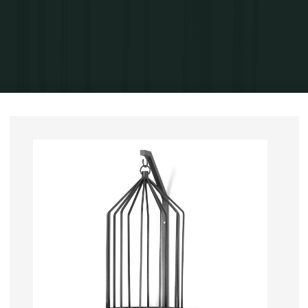
Home
Exposições
Exposições individuais
Encruzilhadas, Galeria Altearte
2017
Ecossistema, 2016